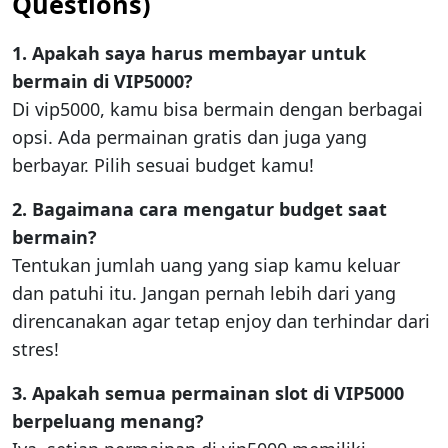
Questions)
1. Apakah saya harus membayar untuk
bermain di VIP5000?
Di vip5000, kamu bisa bermain dengan berbagai
opsi. Ada permainan gratis dan juga yang
berbayar. Pilih sesuai budget kamu!
2. Bagaimana cara mengatur budget saat
bermain?
Tentukan jumlah uang yang siap kamu keluar
dan patuhi itu. Jangan pernah lebih dari yang
direncanakan agar tetap enjoy dan terhindar dari
stres!
3. Apakah semua permainan slot di VIP5000
berpeluang menang?