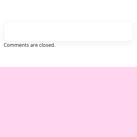
Comments are closed.