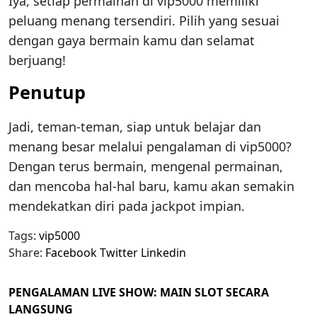
Iya, setiap permainan di vip5000 memiliki
peluang menang tersendiri. Pilih yang sesuai
dengan gaya bermain kamu dan selamat
berjuang!
Penutup
Jadi, teman-teman, siap untuk belajar dan
menang besar melalui pengalaman di vip5000?
Dengan terus bermain, mengenal permainan,
dan mencoba hal-hal baru, kamu akan semakin
mendekatkan diri pada jackpot impian.
Tags:
vip5000
Share:
Facebook
Twitter
Linkedin
PENGALAMAN LIVE SHOW: MAIN SLOT SECARA
LANGSUNG