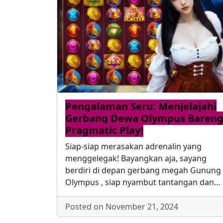
Pengalaman Seru: Menjelajahi
Gerbang Dewa Olympus Baren
Pragmatic Play!
Siap-siap merasakan adrenalin yang
menggelegak! Bayangkan aja, sayang
berdiri di depan gerbang megah Gunung
Olympus , siap nyambut tantangan dan…
Posted on November 21, 2024