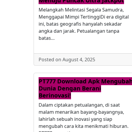
Menuju Puncak Ultra Jackpot
Melangkah Melintasi Segala Samudra,
Menggapai Mimpi TertinggiDi era digital
ini, batas geografis hanyalah sekadar
angka dan jarak. Petualangan tanpa
batas…
Posted on August 4, 2025
PT777 Download Apk Menguba
Dunia Dengan Berani
Berinovasi!
Dalam ciptakan petualangan, di saat
malam menarikan bayang-bayangnya,
lahirlah sebuah inovasi yang siap
mengubah cara kita menikmati hiburan.