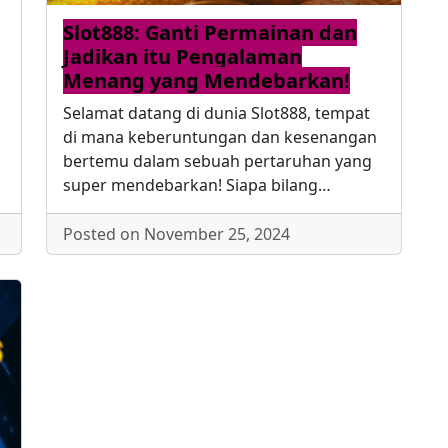
Slot888: Ganti Permainan dan
Jadikan itu Pengalaman
Menang yang Mendebarkan!
Selamat datang di dunia Slot888, tempat
di mana keberuntungan dan kesenangan
bertemu dalam sebuah pertaruhan yang
super mendebarkan! Siapa bilang…
Posted on November 25, 2024