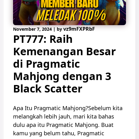
vz9mFXPRbF
November 7, 2024
|
by
PT777: Raih
Kemenangan Besar
di Pragmatic
Mahjong dengan 3
Black Scatter
Apa Itu Pragmatic Mahjong?Sebelum kita
melangkah lebih jauh, mari kita bahas
dulu apa itu Pragmatic Mahjong. Buat
kamu yang belum tahu, Pragmatic