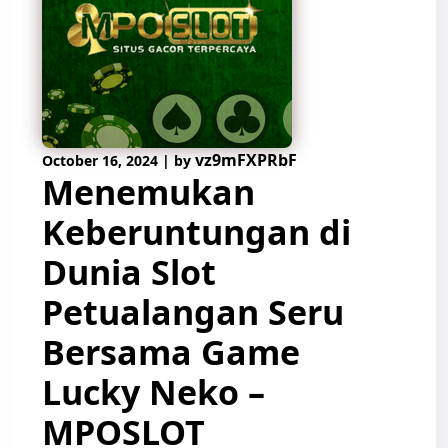
vz9mFXPRbF
October 16, 2024
|
by
Menemukan
Keberuntungan di
Dunia Slot
Petualangan Seru
Bersama Game
Lucky Neko –
MPOSLOT