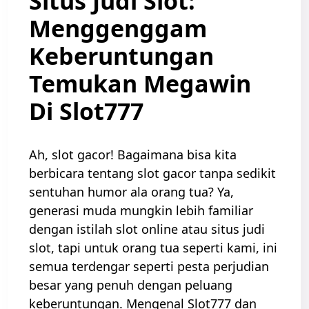
Situs Judi Slot:
Menggenggam
Keberuntungan
Temukan Megawin
Di Slot777
Ah, slot gacor! Bagaimana bisa kita
berbicara tentang slot gacor tanpa sedikit
sentuhan humor ala orang tua? Ya,
generasi muda mungkin lebih familiar
dengan istilah slot online atau situs judi
slot, tapi untuk orang tua seperti kami, ini
semua terdengar seperti pesta perjudian
besar yang penuh dengan peluang
keberuntungan. Mengenal Slot777 dan