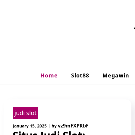
Skip
to
content
Home
Slot88
Megawin
judi slot
vz9mFXPRbF
January 15, 2025
|
by